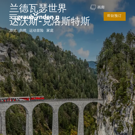
兰德瓦瑟世界
画廊
即刻预订
达沃斯-克洛斯特斯
游览 自然 运动冒险 家庭