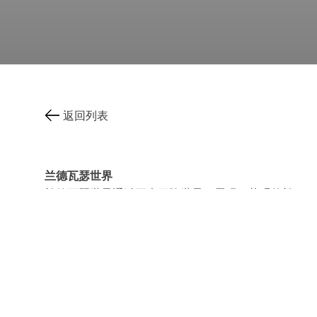
返回列表
兰德瓦瑟世界
兰德瓦瑟世界通过五大冒险世界，展现了壮观的兰
德瓦瑟高架桥周边丰富多样的独特体验。这座高架桥是
格劳宾登州的地标，也是雷蒂亚铁路
RhB
的标志，坐
落于令人惊叹的阿尔布拉地区，是兰德瓦瑟世界的核
心。
五大冒险世界——
铁路、文化、农业、森林和水
——相互融合，为老少皆宜的游客创造独一无二的体