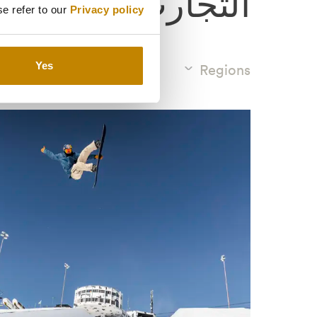
التجارب
se refer to our
Privacy policy
Yes
Types
Regions