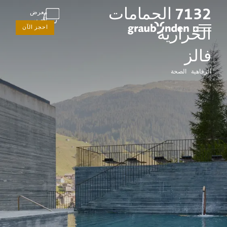
7132 الحمامات
معرض
الصور
احجز الآن
الحرارية
فالز
الرفاهية الصحة