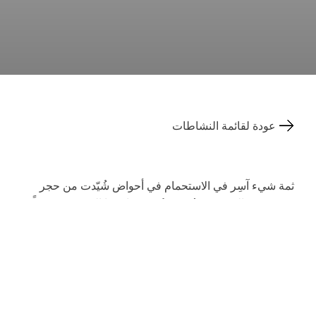
عودة لقائمة النشاطات
ثمة شيء آسِر في الاستحمام في أحواض شُيّدت من حجر
يعود عمره إلى
300 مليون عام
. ويزداد هذا السحر خصوصاً
عندما يدخل في تصميمها
60,000 لوح من كوارتز فالس
،
ذلك الحجر الذي يستمد لونه الفريد ونقوشه المميزة من
التكوين القديم لجبال الألب ومن المياه الحرارية الغنية
بالمعادن وذات الخصائص العلاجية، والتي اشتهرت بها فالس
على نطاق واسع. وعندها يبدأ المرء في إدراك سبب توافد
الزوار من مختلف أنحاء العالم للاستحمام في واحدة من