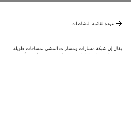
عودة لقائمة النشاطات
يقال إن شبكة مسارات ومسارات المشي لمسافات طويلة
في إنجادين يبلغ طولها 580 كم (360 ميل). لا أحد متأكد من
ذلك، لكن هناك شيء واحد مؤكد: كل ميل هو مغامرة في حد
ذاته!
مع سلسلة جبال بيرنينا في اتجاه واحد، فإن بحيرات وادي
إنجادين العلوي في الاتجاه الآخر، بالإضافة إلى مناظر لألف
قمة من قمم جبال الألب، والمشي لمسافات طويلة في
كورفاتش - فورتشيلاس هي المكافأة النهائية!
مثالي للعائلات، يأخذ مسار المياه المتنزهين في مرحلة مدتها
2.5 ساعة بعد ست بحيرات جبلية صافية. يقدم فيا