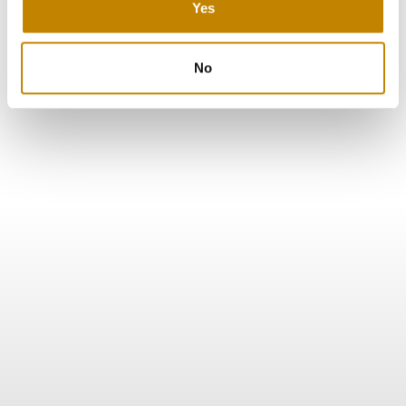
Yes
No