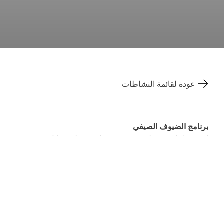
عودة لقائمة النشاطات
برنامج الضيوف الصيفي
اكتشفوا دافوس كلوسترز من منظور مختلف خلال موسم
الصيف من مايو إلى أكتوبر. وبصفتكم ضيوفاً مقيمين لليلة
واحدة على الأقل، يمكنكم المشاركة في أكثر من 65 نشاطاً،
مع ما يزيد على 800 تجربة طوال فصل الصيف.
ما الذي ترغبون في تجربته؟ هل تودون تجربة الرماية
بالقوس في كلوسترز؟ أم الانضمام إلى جولة إرشادية في
متحف كيرشنر في دافوس؟ يتيح برنامج الضيوف الصيفي