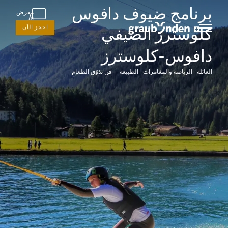
برنامج ضيوف دافوس
معرض
الصور
احجز الآن
كلوسترز الصيفي
دافوس-كلوسترز
العائلة الرياضة والمغامرات الطبيعة فن تذوّق الطعام