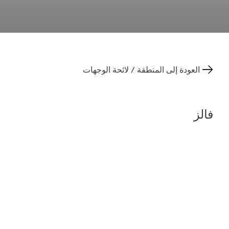
العودة إلى المنطقة / لائحة الوجهات
فالز
الصحة وفن العمارة
تدين قرية فالز الجبلية ببريتها وتنوعها النباتي لقوى المياه
التي شكلت الوادي الجبلي العميق القطع على مدى ملايين
السنين. وأبرز أوراقها الرابحة هو مصدرها المائي الحراري
بزاوية 30 درجة - الوحيد في غراوبوندن، والذي ينبع مباشرة
من الأرض. وبالطبع المنتجع الصحي الحراري 7132 Therme
والذي أصبح مكان حج للأشخاص المهتمين بالهندسة