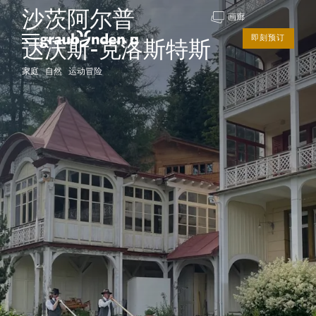
沙茨阿尔普
画廊
即刻预订
达沃斯-克洛斯特斯
家庭 自然 运动冒险