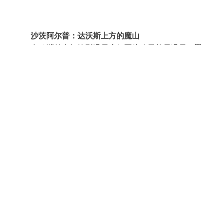
沙茨阿尔普：达沃斯上方的魔山
在欧洲首个轻松型滑雪度假区体验天然雪滑雪，置
身如好莱坞电影般的场景之中，并感受托马斯·曼文学
名著**《魔山》**的灵感来源：达沃斯的沙茨阿尔普几
代以来一直令人着迷。
历史酒店
我们的现代新艺术风格酒店于 1898 年至 1900 年
间建成，按照当时的最佳标准，由苏黎世建筑师
Otto
Pfleghard
和
Max Haefeli
设计，并于 1900 年 12 月 21
日开业。
沙茨阿尔普最初是一座豪华疗养院，也是当时该地
区同类建筑中最先进的一座。
阿尔卑努姆植物园
沙茨阿尔普阿尔卑努姆植物园
由沙茨阿尔普山地酒
店维护管理。该植物园平均海拔超过 1,800 米，总面积