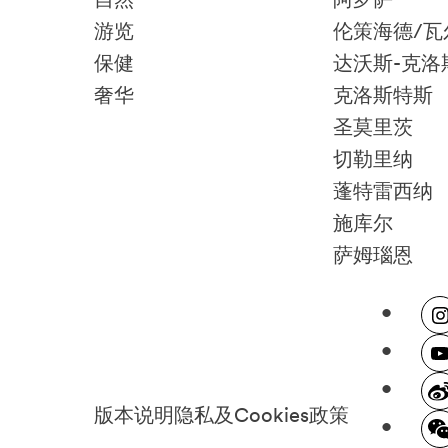
游览
伦策海德/瓦
保健
达沃斯-克洛
奢华
克洛斯特斯
圣莫里茨
切勒里纳
蓬特雷西纳
施库尔
萨姆瑙恩
版本说明
隐私及Cookies政策