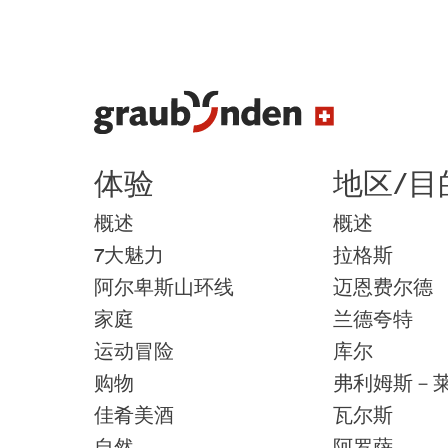
体验
地区/目
概述
概述
7大魅力
拉格斯
阿尔卑斯山环线
迈恩费尔德
家庭
兰德夸特
运动冒险
库尔
购物
弗利姆斯－
佳肴美酒
瓦尔斯
自然
阿罗萨