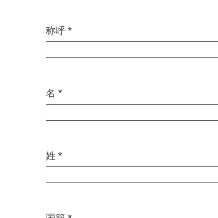
称呼 *
名 *
姓 *