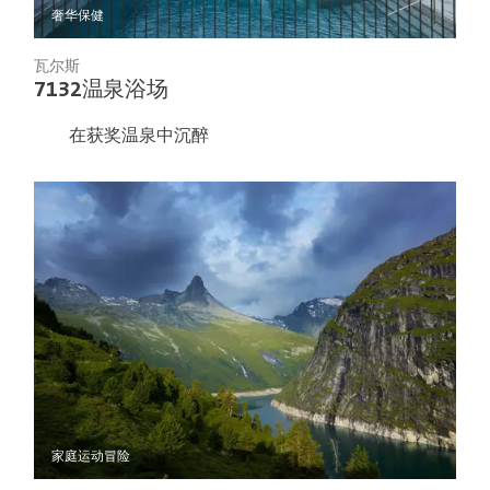
奢华
保健
瓦尔斯
7132温泉浴场
在获奖温泉中沉醉
家庭
运动冒险