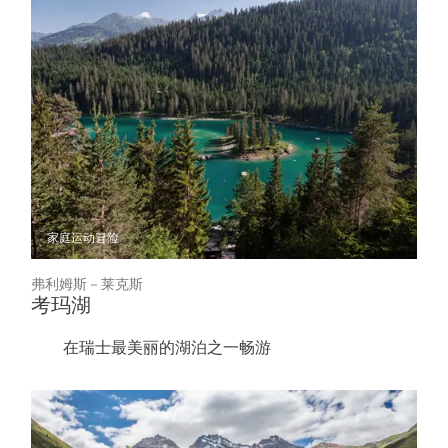
家庭
运动冒险
弗利姆斯－莱克斯
考玛湖
在瑞士最美丽的湖泊之一畅游