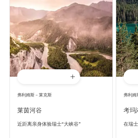
弗利姆斯－莱克斯
弗利姆
莱茵河谷
考玛
近距离亲身体验瑞士“大峡谷”
在瑞