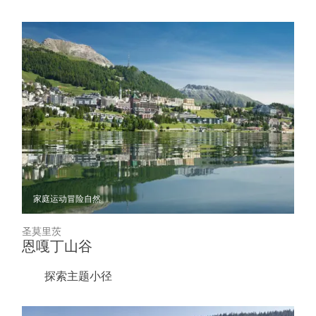
家庭
运动冒险
自然
圣莫里茨
恩嘎丁山谷
探索主题小径