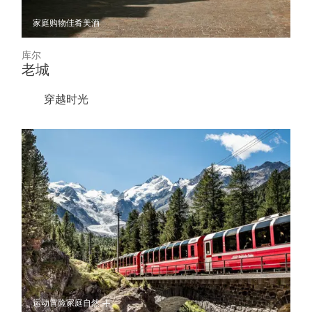
家庭
购物
佳肴美酒
库尔
老城
穿越时光
运动冒险
家庭
自然