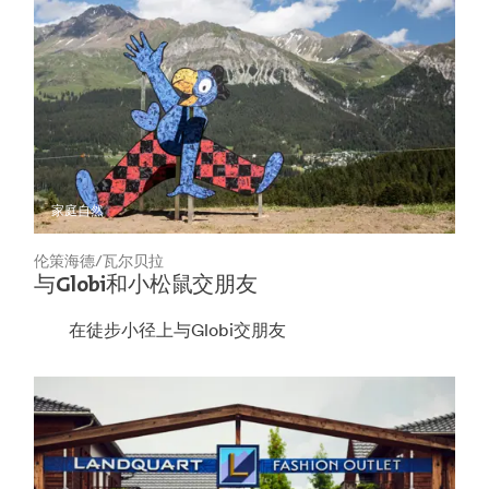
家庭
自然
伦策海德/瓦尔贝拉
与Globi和小松鼠交朋友
在徒步小径上与Globi交朋友