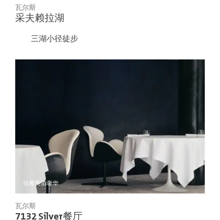
瓦尔斯
采夫赖拉湖
三湖小径徒步
佳肴美酒
奢华
瓦尔斯
7132 Silver餐厅