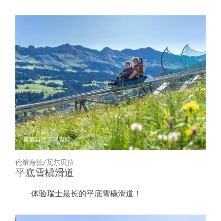
家庭
自然
运动冒险
伦策海德/瓦尔贝拉
平底雪橇滑道
体验瑞士最长的平底雪橇滑道！