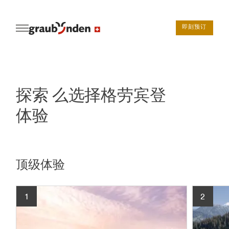
即刻预订
探索 么选择格劳宾登
体验
顶级体验
1
2