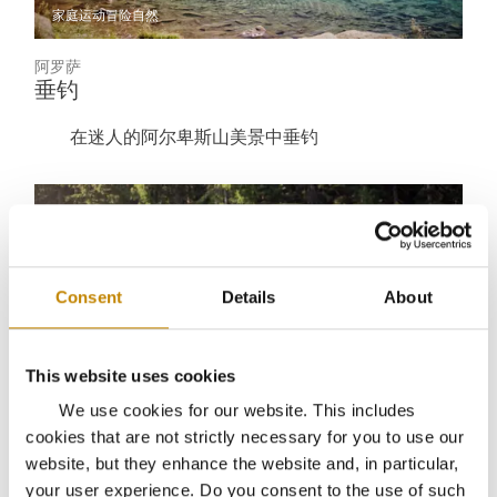
家庭
运动冒险
自然
阿罗萨
垂钓
在迷人的阿尔卑斯山美景中垂钓
Consent
Details
About
This website uses cookies
We use cookies for our website. This includes
cookies that are not strictly necessary for you to use our
运动冒险
自然
website, but they enhance the website and, in particular,
your user experience. Do you consent to the use of such