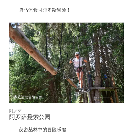
骑马体验阿尔卑斯冒险！
家庭
运动冒险
自然
阿罗萨
阿罗萨悬索公园
茂密丛林中的冒险乐趣