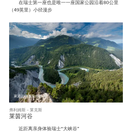
在瑞士第一座也是唯一一座国家公园沿着80公里
（49英里）小径漫步
家庭
运动冒险
自然
弗利姆斯－莱克斯
莱茵河谷
近距离亲身体验瑞士“大峡谷”