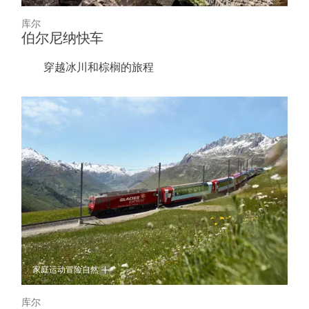
库尔
伯尔尼纳快车
穿越冰川和棕榈的旅程
家庭
运动冒险
自然
库尔