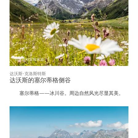
自然
运动冒险
家庭
达沃斯-克洛斯特斯
达沃斯的塞尔蒂格侧谷
塞尔蒂格——冰川谷。周边自然风光尽显其美。